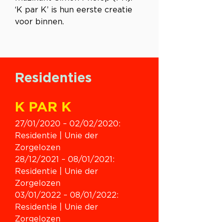
‘K par K’ is hun eerste creatie 
voor binnen.
Residenties
K PAR K
27/01/2020 
– 
02/02/2020: 
Residentie | Unie der 
Zorgelozen
28/12/2021 
–
 08/01/2021: 
Residentie | Unie der 
Zorgelozen
03/01/2022 – 08/01/2022: 
Residentie | Unie der 
Zorgelozen