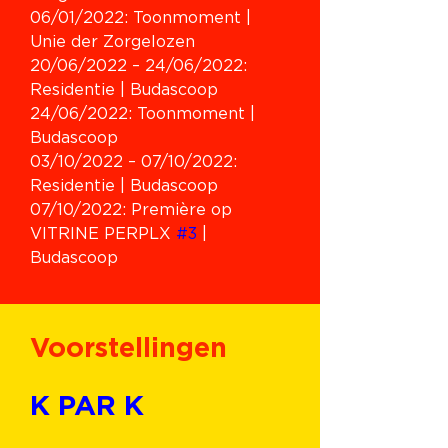
06/01/2022: Toonmoment
 | 
Unie der Zorgelozen
20/06/2022 – 24/06/2022: 
Residentie | Budascoop
24/06/2022: Toonmoment | 
Budascoop
03/10/2022 – 07/10/2022: 
Residentie | Budascoop
07/10/2022: Première op 
VITRINE PERPLX 
#3
 | 
Budascoop
Voorstellingen
K PAR K