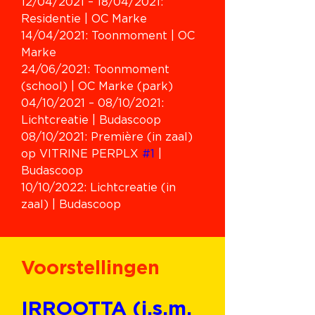
12/04/2021 – 18/04/2021: 
Residentie | OC Marke
14/04/2021: Toonmoment | OC 
Marke
24/06/2021: Toonmoment 
(school) | OC Marke (park)
04/10/2021 – 08/10/2021: 
Lichtcreatie | Budascoop
08/10/2021: Première (in zaal) 
op VITRINE PERPLX 
#1
 | 
Budascoop
10/10/2022: Lichtcreatie (in 
zaal) | Budascoop
Voorstellingen
IRROOTTA (i.s.m. 