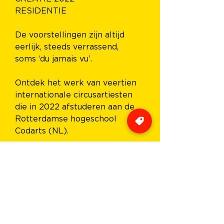
RESIDENTIE
De voorstellingen zijn altijd 
eerlijk, steeds verrassend, 
soms ‘du jamais vu’.
Ontdek het werk van veertien 
internationale circusartiesten 
die in 2022 afstuderen aan de 
Rotterdamse hogeschool 
Codarts (NL).
Credits
Met: Batist Van Baekel (object 
manipulatie), Fenja Barteldres 
(roue cyr), Jonas Bolliger 
(vloeracrobatie), Harvey Cobb 
(object manipulatie), Simon 