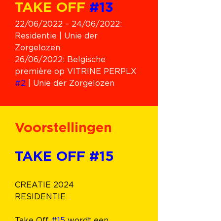
TAKE OFF 
#13
22/06/2022 – 24/06/2022: 
Residentie | Unie der 
Zorgelozen
26/06/2022: Belgische 
première op VITRINE PERPLX 
#2
 | Unie der Zorgelozen
Voorstellingen
TAKE OFF 
#15
CREATIE 2024
RESIDENTIE 
Take Off 
#15
 wordt een 