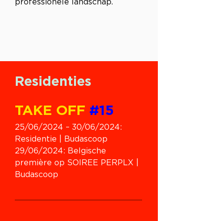
professionele landschap. 
Residenties
TAKE OFF 
#15
25/06/2024 – 30/06/2024: 
Residentie | Budascoop
29/06/2024: Belgische 
première op SOIREE PERPLX | 
Budascoop