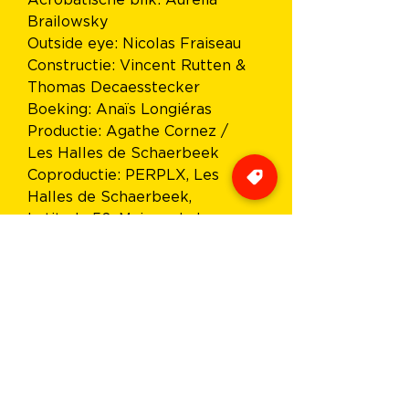
Acrobatische blik: Aurelia 
Brailowsky
Outside eye: Nicolas Fraiseau
Constructie: Vincent Rutten & 
Thomas Decaesstecker
Boeking: Anaïs Longiéras
Productie: Agathe Cornez / 
Les Halles de Schaerbeek
Coproductie: PERPLX, Les 
Halles de Schaerbeek, 
Latitude 50, Maison de la 
Culture Tournai, Collectif 
Curieux, Le Sirque, Agora, Le 
Théâtre & CCN van Namen
Residenties: PERPLX, Cirklabo, 
Wolubilis, Le BAMP, Le 
Plongeoir & Les SUBS
Met de steun van: La Coop 
asbl & Shelter Prod, 