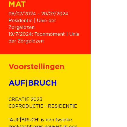
MAT
08/07/2024 – 20/07/2024: 
Residentie | Unie der 
Zorgelozen
19/7/2024: Toonmoment | Unie 
der Zorgelozen
Voorstellingen
AUF|BRUCH
CREATIE 2025
COPRODUCTIE - RESIDENTIE
'AUF|BRUCH' is een fysieke 
zoektocht naar houvast in een 