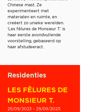
Chinese mast. Ze 
experimenteert met 
materialen en ruimte, en 
creëert zo unieke werelden. 
‘Les fêlures de Monsieur T.’ is 
haar eerste avondvullende 
voorstelling, gebaseerd op 
haar afstudeeract.
Residenties
LES FÊLURES DE 
MONSIEUR T.
25/09/2023 – 29/09/2023: 