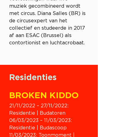
muziek gecombineerd wordt 
met circus. Diana Salles (BR) is 
de circusexpert van het 
collectief en studeerde in 2017 
af aan ESAC (Brussel) als 
contortionist en luchtacrobaat.
Residenties
BROKEN KIDDO
21/11/2022 – 27/11/2022: 
Residentie | Budatoren
06/03/2023 – 11/03/2023: 
Residentie | Budascoop
11/03/2023: Toonmoment | 