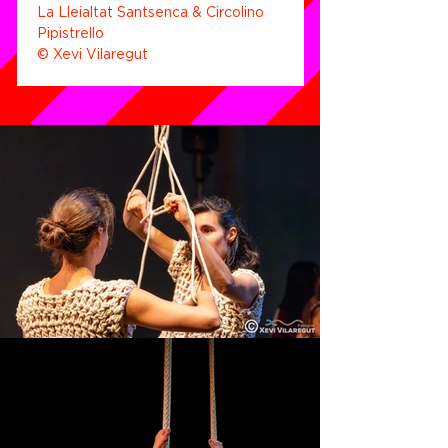
La Lleialtat Santsenca & Circolino 
Pipistrello
© Xevi Vilaregut