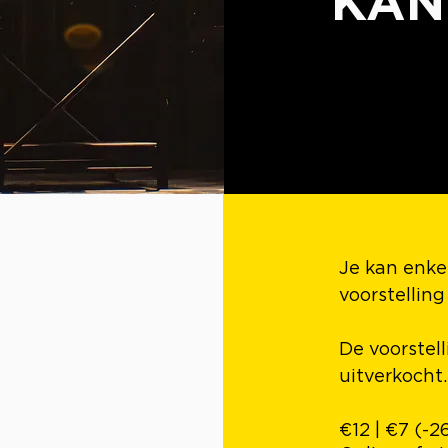
KA
Je kan enke
voorstellin
De voorstell
uitverkocht.
€12 | €7 (-2