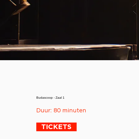
Budascoop - Zaal 1
Duur:
80 minuten
TICKETS