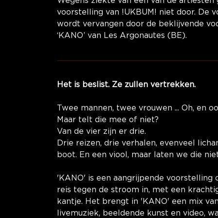
Wegens ziekte van één van de artiesten 
voorstelling van !UKBUM! niet door. De vo
wordt vervangen door de beklijvende voo
‘KANO’ van Les Argonautes (BE).
Het is beslist. Ze zullen vertrekken.
Twee mannen, twee vrouwen ... Oh, en ook
Maar telt die mee of niet?
Van de vier zijn er drie.
Drie reizen, drie verhalen, evenveel lich
boot. En een viool, maar laten we die nie
'KANO' is een aangrijpende voorstelling 
reis tegen de stroom in, met een krachti
kantje. Het brengt in 'KANO' een mix van 
livemuziek, beeldende kunst en video, wa