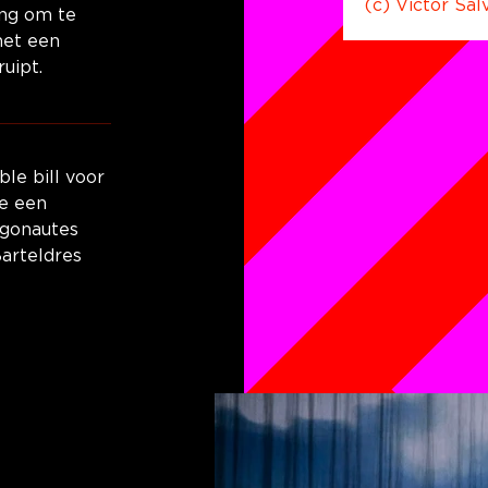
(c) Victor Sal
ang om te 
met een 
uipt.
le bill voor 
e een 
rgonautes 
arteldres 