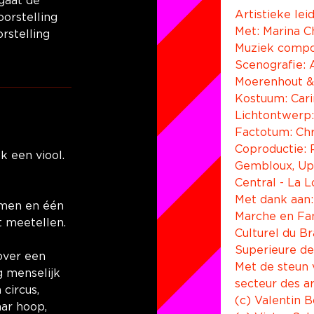
gaat de 
Artistieke le
orstelling 
Met: Marina C
rstelling 
Muziek compos
Scenografie:
Moerenhout &
Kostuum: Car
Lichtontwerp:
Factotum: Ch
Coproductie: 
 een viool. 
Gembloux, Up 
Central - La 
Met dank aan:
amen en één 
Marche en Fam
t meetellen.
Culturel du Br
Superieure de
over een 
Met de steun 
g menselijk 
secteur des ar
circus, 
(c) Valentin 
ar hoop, 