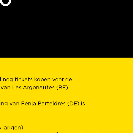
NO
l nog tickets kopen voor de
g van Les Argonautes (BE).
ing van Fenja Barteldres (DE) is
6 jarigen)