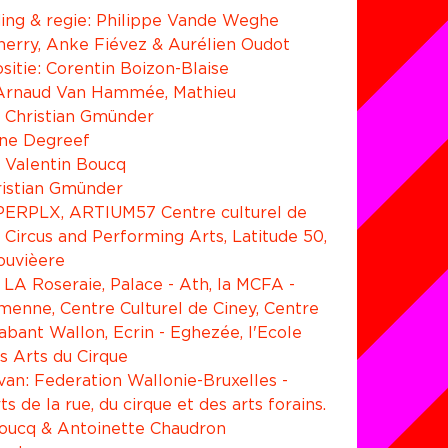
iding & regie: Philippe Vande Weghe
herry, Anke Fiévez & Aurélien Oudot
itie: Corentin Boizon-Blaise
 Arnaud Van Hammée, Mathieu 
 Christian Gmünder
ine Degreef
 Valentin Boucq
ristian Gmünder
PERPLX, ARTIUM57 Centre culturel de 
Circus and Performing Arts, Latitude 50, 
Louvièere
 LA Roseraie, Palace - Ath, la MCFA - 
enne, Centre Culturel de Ciney, Centre 
abant Wallon, Ecrin - Eghezée, l'Ecole 
s Arts du Cirque
van: Federation Wallonie-Bruxelles - 
ts de la rue, du cirque et des arts forains.
Boucq & Antoinette Chaudron