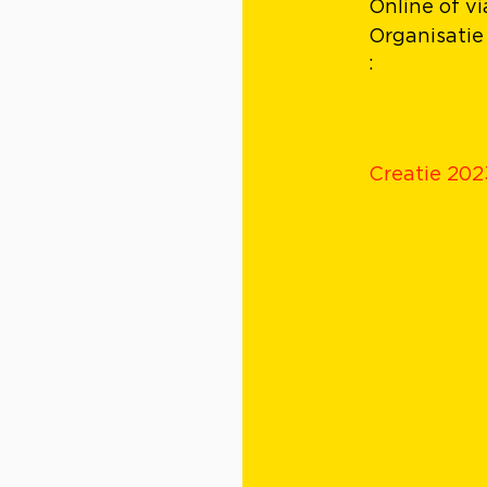
Online of vi
Organisatie
:
Creatie 202